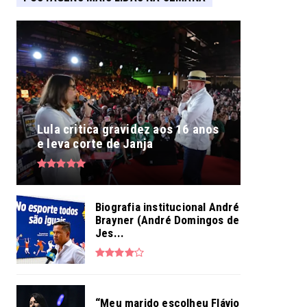
Lula critica gravidez aos 16 anos
e leva corte de Janja
Biografia institucional André
Brayner (André Domingos de
Jes...
“Meu marido escolheu Flávio