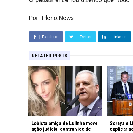
Por: Pleno.News
Facebook
Twitter
Linkedin
RELATED POSTS
Lobista amiga de Lulinha move
Soraya e L
ação judicial contra vice de
explicar a