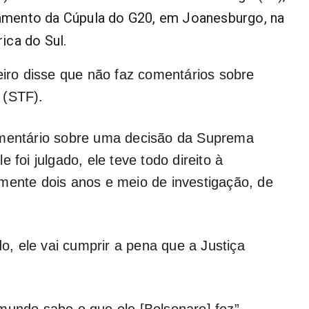
ramento da Cúpula do G20, em Joanesburgo, na
rica do Sul.
eiro disse que não faz comentários sobre
 (STF).
omentário sobre uma decisão da Suprema
 foi julgado, ele teve todo direito à
mente dois anos e meio de investigação, de
do, ele vai cumprir a pena que a Justiça
mundo sabe o que ele [Bolsonaro] fez”.