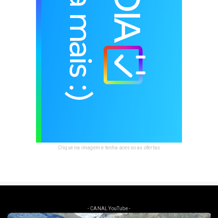
Clique na imagem e tenha acesso as ofertas
- CANAL YouTube -