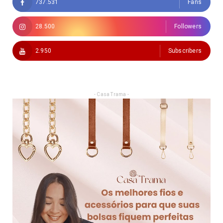
737.531
Fans
28.500
Followers
2.950
Subscribers
- Casa Trama -