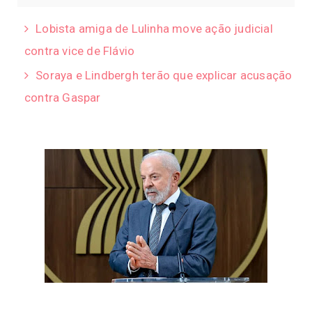
Lobista amiga de Lulinha move ação judicial
contra vice de Flávio
Soraya e Lindbergh terão que explicar acusação
contra Gaspar