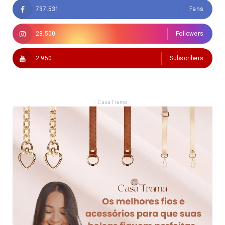
737.531
Fans
28.500
Followers
2.950
Subscribers
- Casa Trama -