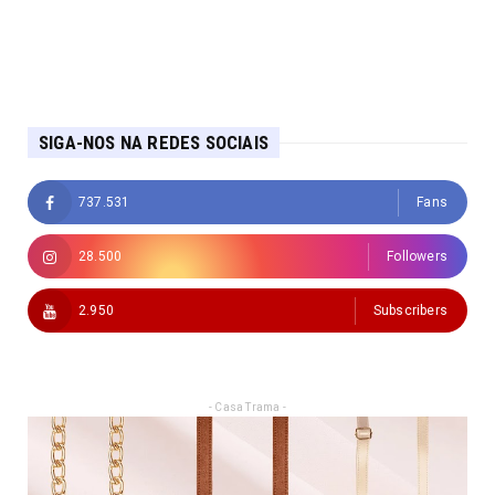
SIGA-NOS NA REDES SOCIAIS
737.531
Fans
28.500
Followers
2.950
Subscribers
- Casa Trama -