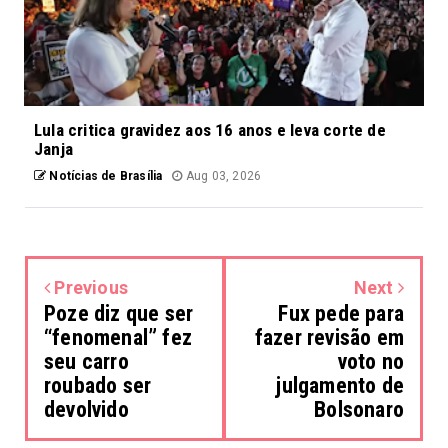
Lula critica gravidez aos 16 anos e leva corte de
Janja
Notícias de Brasília
Aug 03, 2026
Previous
Next
Poze diz que ser
Fux pede para
“fenomenal” fez
fazer revisão em
seu carro
voto no
roubado ser
julgamento de
devolvido
Bolsonaro