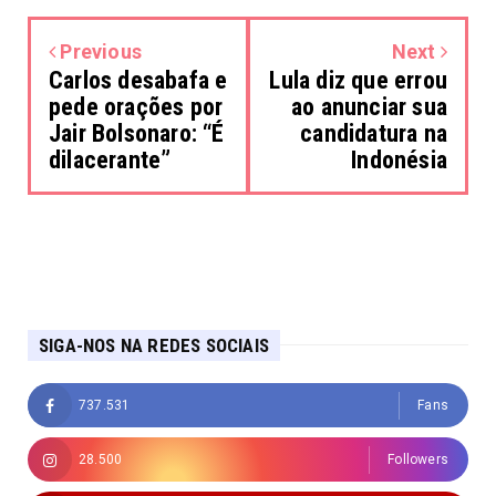
Previous
Next
Carlos desabafa e
Lula diz que errou
pede orações por
ao anunciar sua
Jair Bolsonaro: “É
candidatura na
dilacerante”
Indonésia
SIGA-NOS NA REDES SOCIAIS
737.531
Fans
28.500
Followers