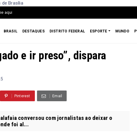
 de Brasília
ie aqui
BRASIL
DESTAQUES
DISTRITO FEDERAL
ESPORTE
MUNDO
P
ado e ir preso”, dispara
25
Pinterest
Email
alafaia conversou com jornalistas ao deixar o
de foi al...