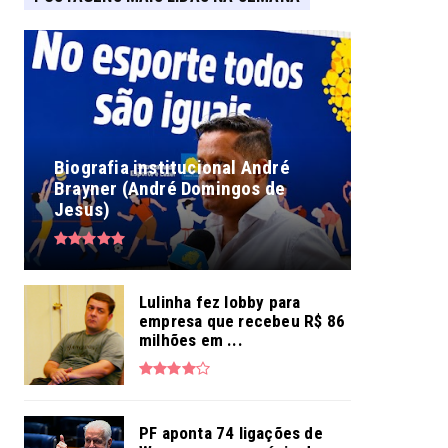
Biografia institucional André
Brayner (André Domingos de
Jesus)
Lulinha fez lobby para
empresa que recebeu R$ 86
milhões em ...
PF aponta 74 ligações de