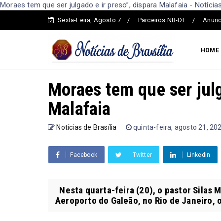
Moraes tem que ser julgado e ir preso”, dispara Malafaia - Notícias
Sexta-Feira, Agosto 7
Parceiros NB-DF
Anunc
HOME
Moraes tem que ser julg
Malafaia
Notícias de Brasília
quinta-feira, agosto 21, 20
Facebook
Twitter
Linkedin
Nesta quarta-feira (20), o pastor Silas M
Aeroporto do Galeão, no Rio de Janeiro, on