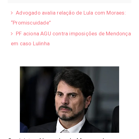
Advogado avalia relação de Lula com Moraes:
“Promiscuidade”
PF aciona AGU contra imposições de Mendonça
em caso Lulinha