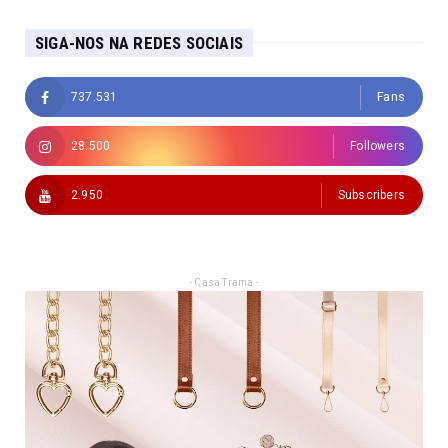
SIGA-NOS NA REDES SOCIAIS
737.531
Fans
28.500
Followers
2.950
Subscribers
- Casa Trama -