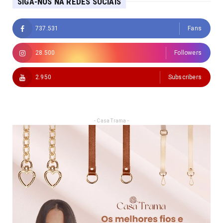
SIGA-NOS NA REDES SOCIAIS
737.531
Fans
28.500
Followers
2.950
Subscribers
- Casa Trama -