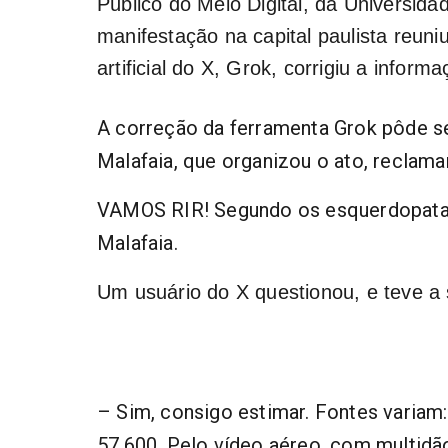
Público do Meio Digital, da Universid
manifestação na capital paulista reuniu
artificial do X, Grok, corrigiu a infor
A correção da ferramenta Grok pôde ser
Malafaia, que organizou o ato, reclamar
VAMOS RIR! Segundo os esquerdopatas
Malafaia.
Um usuário do X questionou, e teve a se
– Sim, consigo estimar. Fontes variam
57.600. Pelo vídeo aéreo, com multidã