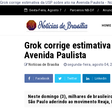
Grok corrige estimativa da USP sobre ato na Avenida Paulista - Not
Sexta-Feira, Agosto 7
Parceiros NB-DF
Anunc
HOME
Grok corrige estimativa
Avenida Paulista
Notícias de Brasília
segunda-feira, agosto 04, 
Facebook
Twitter
Linkedin
Neste domingo (3), milhares de brasileir
São Paulo aderindo ao movimento Reaja, B