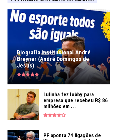
Biografia institucional André
Brayner (André Domingos de
Jesus)
Lulinha fez lobby para
empresa que recebeu R$ 86
milhões em ...
PF aponta 74 ligações de