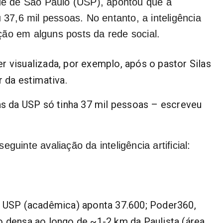
ade de São Paulo (USP), apontou que a
 37,6 mil pessoas. No entanto, a inteligência
mação em alguns posts da rede social.
 visualizada, por exemplo, após o pastor Silas
 da estimativa.
 da USP só tinha 37 mil pessoas – escreveu
guinte avaliação da inteligência artificial:
: USP (acadêmica) aponta 37.600; Poder360,
o densa ao longo de ~1-2 km da Paulista (área