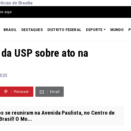
ícias de Brasília
ie aqui
BRASIL
DESTAQUES
DISTRITO FEDERAL
ESPORTE
MUNDO
P
 da USP sobre ato na
2025
Pinterest
Email
os se reuniram na Avenida Paulista, no Centro de
rasil! O Mo...