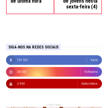
de última hora
de jovens nesta
sexta-feira (4)
SIGA-NOS NA REDES SOCIAIS
737.531
Fans
28.500
Followers
2.950
Subscribers
- Casa Trama -