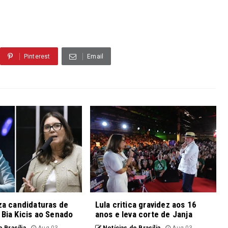
Pinterest
Email
iza candidaturas de
Lula critica gravidez aos 16
 Bia Kicis ao Senado
anos e leva corte de Janja
 Brasília
Aug 03,
Notícias de Brasília
Aug 03,