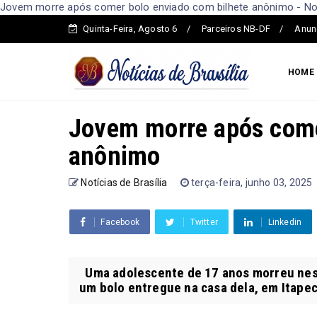
Jovem morre após comer bolo enviado com bilhete anônimo - Notí
Quinta-Feira, Agosto 6
Parceiros NB-DF
Anun
HOME
Jovem morre após come
anônimo
Notícias de Brasília
terça-feira, junho 03, 2025
Facebook
Twitter
Linkedin
Uma adolescente de 17 anos morreu nest
um bolo entregue na casa dela, em Itapece