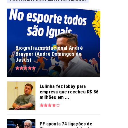
Biografia institucional André
Brayner (André Domingos de
Jesus)
Lulinha fez lobby para
empresa que recebeu R$ 86
milhões em ...
PF aponta 74 ligações de