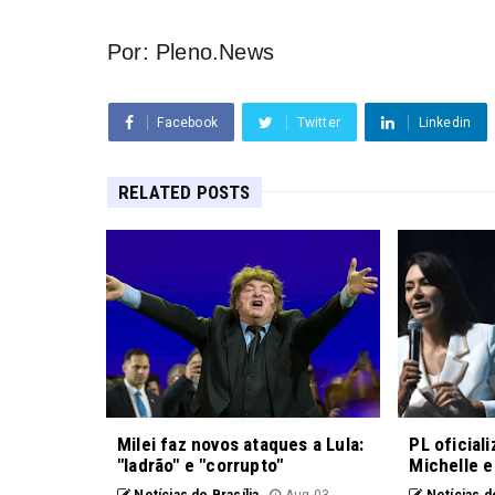
Por: Pleno.News
Facebook
Twitter
Linkedin
RELATED POSTS
Milei faz novos ataques a Lula:
PL oficial
"ladrão" e "corrupto"
Michelle e
Notícias de Brasília
Aug 03,
Notícias de