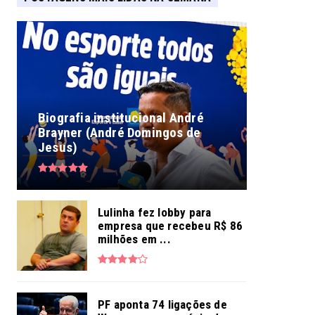
Biografia institucional André
Brayner (André Domingos de
Jesus)
Lulinha fez lobby para
empresa que recebeu R$ 86
milhões em ...
PF aponta 74 ligações de