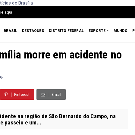
cias de Brasília
ie aqui
BRASIL
DESTAQUES
DISTRITO FEDERAL
ESPORTE
MUNDO
P
ília morre em acidente no
25
Pinterest
Email
idente na região de São Bernardo do Campo, na
e passeio e um...