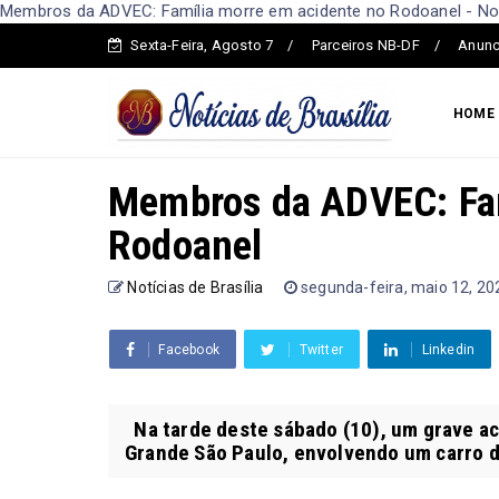
Membros da ADVEC: Família morre em acidente no Rodoanel - Notí
Sexta-Feira, Agosto 7
Parceiros NB-DF
Anunc
HOME
Membros da ADVEC: Fam
Rodoanel
Notícias de Brasília
segunda-feira, maio 12, 20
Facebook
Twitter
Linkedin
Na tarde deste sábado (10), um grave ac
Grande São Paulo, envolvendo um carro d