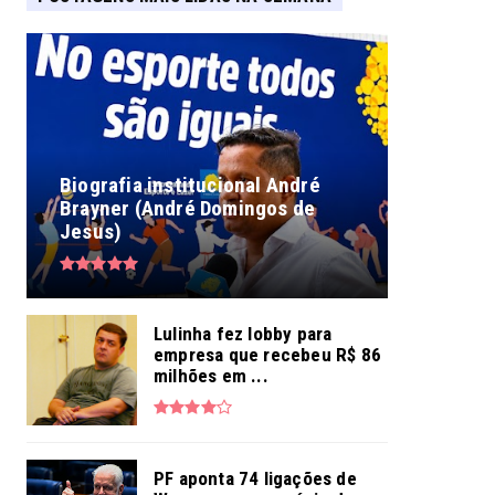
Biografia institucional André
Brayner (André Domingos de
Jesus)
Lulinha fez lobby para
empresa que recebeu R$ 86
milhões em ...
PF aponta 74 ligações de