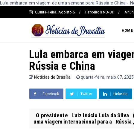
Lula embarca em viagem de uma semana para Rússia e China - Not
Quinta-Feira, Agosto 6
Parceiros NB-DF
Anun
HOME
Lula embarca em viag
Rússia e China
Notícias de Brasília
quarta-feira, maio 07, 2025
Facebook
Twitter
Linkedin
O presidente Luiz Inácio Lula da Silva 
uma viagem internacional para a Rússia , 