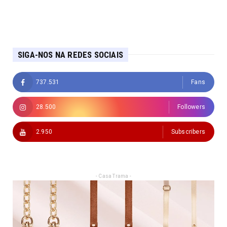
SIGA-NOS NA REDES SOCIAIS
737.531
Fans
28.500
Followers
2.950
Subscribers
- Casa Trama -