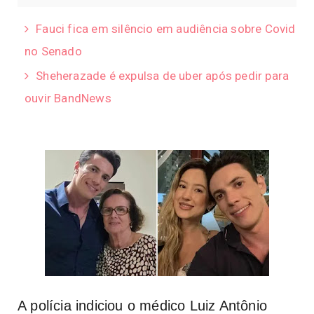
Fauci fica em silêncio em audiência sobre Covid
no Senado
Sheherazade é expulsa de uber após pedir para
ouvir BandNews
A polícia indiciou o médico Luiz Antônio