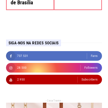
de Brasília
SIGA-NOS NA REDES SOCIAIS
737.531
Fans
28.500
Followers
2.950
Subscribers
- Casa Trama -