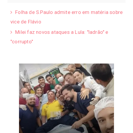
Folha de S.Paulo admite erro em matéria sobre
vice de Flávio
Milei faz novos ataques a Lula: "ladrão" e
"corrupto"