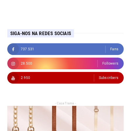
SIGA-NOS NA REDES SOCIAIS
737.531
Fans
28.500
Followers
2.950
Subscribers
- Casa Trama -