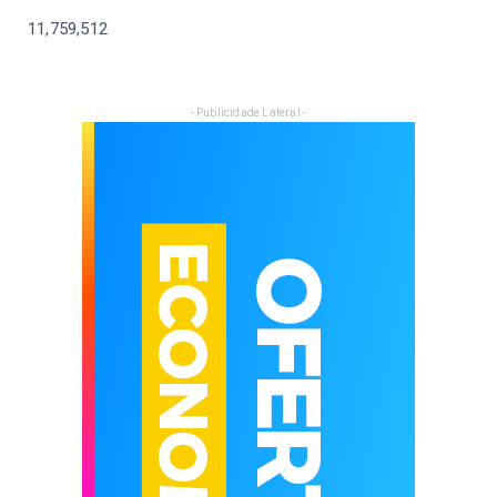
11,759,512
- Publicidade Lateral -