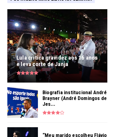
Lula critica gravidez aos 16 anos
e leva corte de Janja
Biografia institucional André
Brayner (André Domingos de
Jes...
“Meu marido escolheu Flávio