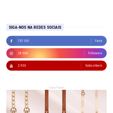
SIGA-NOS NA REDES SOCIAIS
737.531
Fans
28.500
Followers
2.950
Subscribers
- Casa Trama -