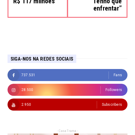
R$ 117 milhões
“Tenho que
enfrentar”
SIGA-NOS NA REDES SOCIAIS
737.531
Fans
28.500
Followers
2.950
Subscribers
- Casa Trama -