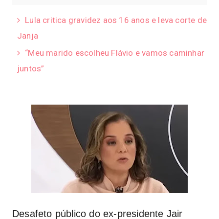
Lula critica gravidez aos 16 anos e leva corte de
Janja
“Meu marido escolheu Flávio e vamos caminhar
juntos”
Desafeto público do ex-presidente Jair