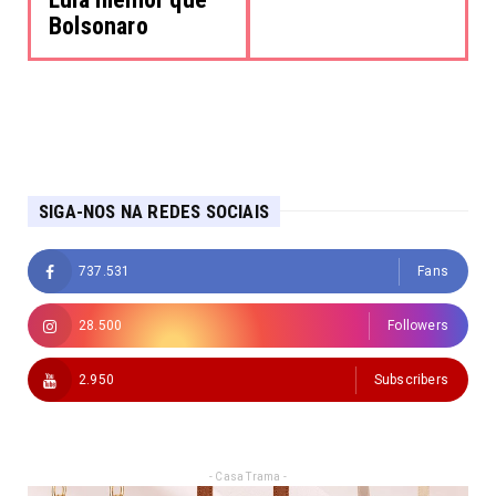
Bolsonaro
SIGA-NOS NA REDES SOCIAIS
737.531
Fans
28.500
Followers
2.950
Subscribers
- Casa Trama -