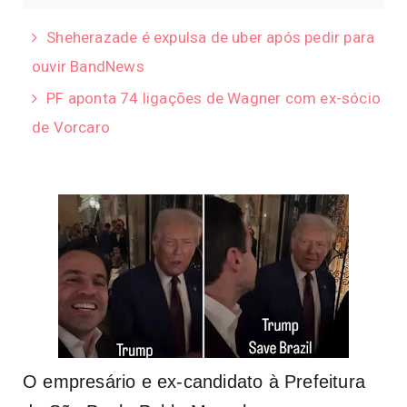
Sheherazade é expulsa de uber após pedir para
ouvir BandNews
PF aponta 74 ligações de Wagner com ex-sócio
de Vorcaro
O empresário e ex-candidato à Prefeitura