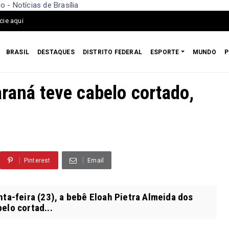
 - Notícias de Brasília
cie aqui
BRASIL
DESTAQUES
DISTRITO FEDERAL
ESPORTE
MUNDO
P
raná teve cabelo cortado,
Pinterest
Email
ta-feira (23), a bebê Eloah Pietra Almeida dos
elo cortad...