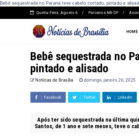
Bebê sequestrada no Paraná teve cabelo cortado, pintado e alisado
Quinta-Feira, Agosto 6
Parceiros NB-DF
Anun
HOME
Bebê sequestrada no Pa
pintado e alisado
Notícias de Brasília
domingo, janeiro 26, 2025
Facebook
Twitter
Linkedin
Após ter sido sequestrada na última quin
Santos, de 1 ano e sete meses, teve o cab