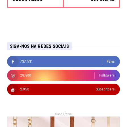
SIGA-NOS NA REDES SOCIAIS
737.531
Fans
28.500
Followers
2.950
Subscribers
- Casa Trama -