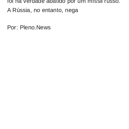
foi na verdade abatido por um míssil russo.
A Rússia, no entanto, nega
Por: Pleno.News