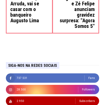
Arruda, vai se
e Zé Felipe
casar com o
anunciam
banqueiro
gravidez
Augusto Lima
surpresa: "Agora
Somos 5"
SIGA-NOS NA REDES SOCIAIS
737.531
Fans
28.500
Followers
2.950
Subscribers