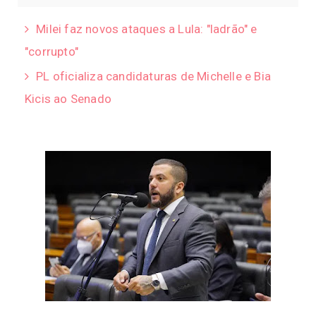
Milei faz novos ataques a Lula: "ladrão" e
"corrupto"
PL oficializa candidaturas de Michelle e Bia
Kicis ao Senado