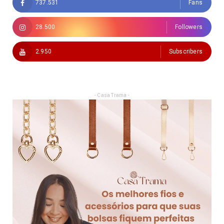
737.531
Fans
28.500
Followers
2.950
Subscribers
- Casa Trama -