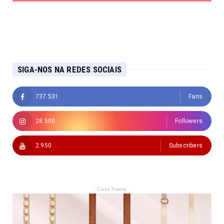
SIGA-NOS NA REDES SOCIAIS
737.531
Fans
28.500
Followers
2.950
Subscribers
- Casa Trama -