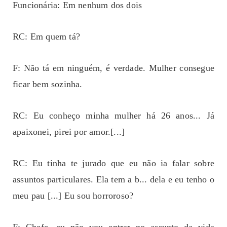
Funcionária: Em nenhum dos dois
RC: Em quem tá?
F: Não tá em ninguém, é verdade. Mulher consegue
ficar bem sozinha.
RC: Eu conheço minha mulher há 26 anos... Já
apaixonei, pirei por amor.[...]
RC: Eu tinha te jurado que eu não ia falar sobre
assuntos particulares. Ela tem a b... dela e eu tenho o
meu pau [...] Eu sou horroroso?
F: Chefe, eu não vou entrar no assunto da vida