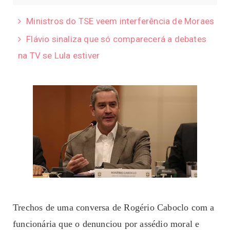
Ministros do TSE veem interferência de Moraes
Flávio sinaliza que só comparecerá a debates
na TV se Lula estiver
Trechos de uma conversa de Rogério Caboclo com a
funcionária que o denunciou por assédio moral e