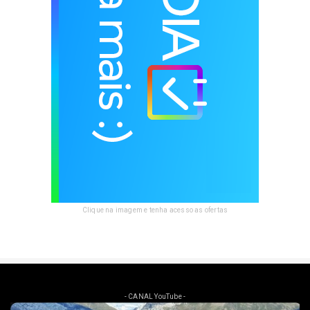
Clique na imagem e tenha acesso as ofertas
- CANAL YouTube -