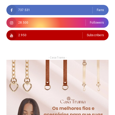
737.531
Fans
28.500
Followers
2.950
Subscribers
- Casa Trama -