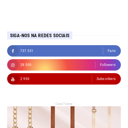
SIGA-NOS NA REDES SOCIAIS
737.531
Fans
28.500
Followers
2.950
Subscribers
- Casa Trama -