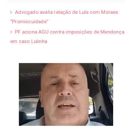
Advogado avalia relação de Lula com Moraes:
“Promiscuidade”
PF aciona AGU contra imposições de Mendonça
em caso Lulinha