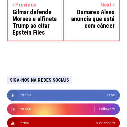
Previous
Next
Gilmar defende
Damares Alves
Moraes e alfineta
anuncia que está
Trump ao citar
com câncer
Epstein Files
SIGA-NOS NA REDES SOCIAIS
737.531
Fans
28.500
Followers
2.950
Subscribers