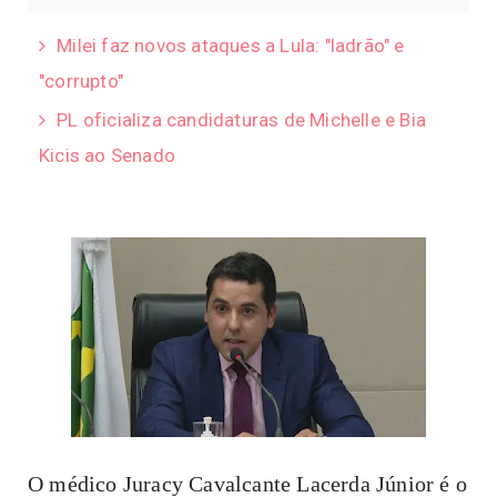
Milei faz novos ataques a Lula: "ladrão" e
"corrupto"
PL oficializa candidaturas de Michelle e Bia
Kicis ao Senado
O médico Juracy Cavalcante Lacerda Júnior é o