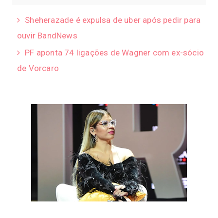
Sheherazade é expulsa de uber após pedir para
ouvir BandNews
PF aponta 74 ligações de Wagner com ex-sócio
de Vorcaro