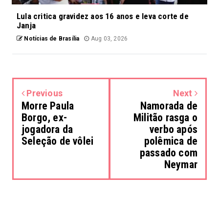
Lula critica gravidez aos 16 anos e leva corte de
Janja
Notícias de Brasília
Aug 03, 2026
Previous
Next
Morre Paula
Namorada de
Borgo, ex-
Militão rasga o
jogadora da
verbo após
Seleção de vôlei
polêmica de
passado com
Neymar