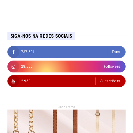
SIGA-NOS NA REDES SOCIAIS
737.531
Fans
28.500
Followers
2.950
Subscribers
- Casa Trama -