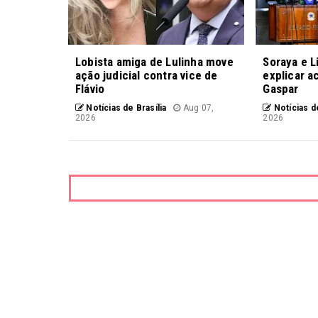
Lobista amiga de Lulinha move
Soraya e L
ação judicial contra vice de
explicar a
Flávio
Gaspar
Notícias de Brasília
Aug 07,
Notícias de
2026
2026