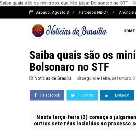
Saiba quais são os ministros que irão julgar Bolsonaro no STF - No
Sábado, Agosto 8
Parceiros NB-DF
Anuncie 
HOME
Saiba quais são os mini
Bolsonaro no STF
Notícias de Brasília
segunda-feira, setembro 0
Facebook
Twitter
Linkedin
Nesta terça-feira (2) começa o julgamen
outros sete réus incluídos no processo s