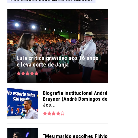
Lula critica gravidez aos 16 anos
e leva corte de Janja
Biografia institucional André
Brayner (André Domingos de
Jes...
“Meu marido escolheu Flávio