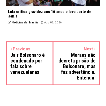
Lula critica gravidez aos 16 anos e leva corte de
Janja
Notícias de Brasília
Aug 03, 2026
Previous
Next
Jair Bolsonaro é
Moraes não
condenado por
decreta prisão de
fala sobre
Bolsonaro, mas
venezuelanas
faz advertência.
Entenda!