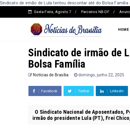
Sindicato de irmão de Lula tentou descontar até do Bolsa Família -
Sexta-Feira, Agosto 7
Parceiros NB-DF
Anunc
HOME
Sindicato de irmão de L
Bolsa Família
Notícias de Brasília
domingo, junho 22, 2025
Facebook
Twitter
Linkedin
O Sindicato Nacional de Aposentados, Pen
irmão do presidente Lula (PT), Frei Chico,