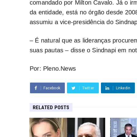
comandado por Milton Cavalo. Já o ir
da entidade, está no órgão desde 200
assumiu a vice-presidência do Sindnap
– É natural que as lideranças procure
suas pautas – disse o Sindnapi em not
Por: Pleno.News
Facebook
Twitter
Linkedin
RELATED POSTS