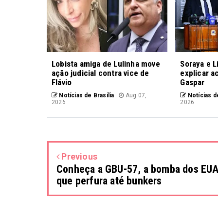
Lobista amiga de Lulinha move
Soraya e L
ação judicial contra vice de
explicar a
Flávio
Gaspar
Notícias de Brasília
Aug 07,
Notícias de
2026
2026
Previous
Conheça a GBU-57, a bomba dos EU
que perfura até bunkers