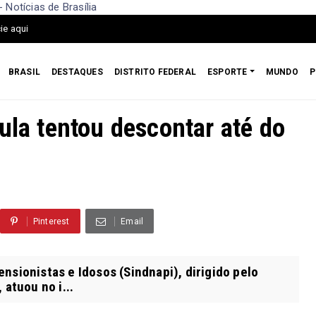
 Notícias de Brasília
ie aqui
BRASIL
DESTAQUES
DISTRITO FEDERAL
ESPORTE
MUNDO
P
ula tentou descontar até do
Pinterest
Email
sionistas e Idosos (Sindnapi), dirigido pelo
 atuou no i...