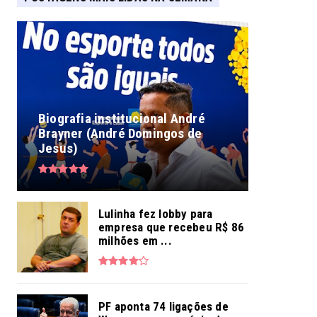
Biografia institucional André
Brayner (André Domingos de
Jesus)
Lulinha fez lobby para
empresa que recebeu R$ 86
milhões em ...
PF aponta 74 ligações de