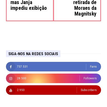
mas Janja
retirada de
impediu exibição
Moraes da
Magnitsky
SIGA-NOS NA REDES SOCIAIS
737.531
Fans
28.500
Followers
2.950
Subscribers