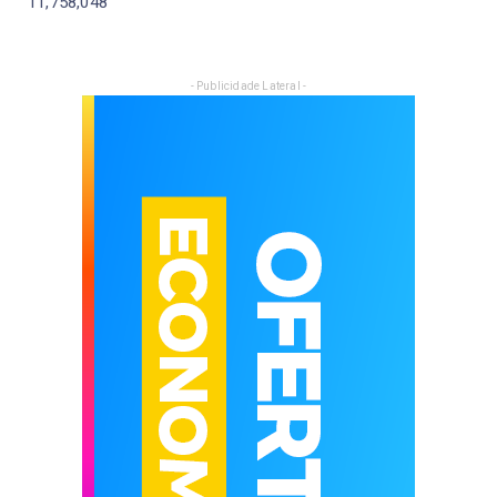
11,758,048
- Publicidade Lateral -