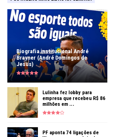
Biografia institucional André
Brayner (André Domingos de
Jesus)
Lulinha fez lobby para
empresa que recebeu R$ 86
milhões em ...
PF aponta 74 ligações de