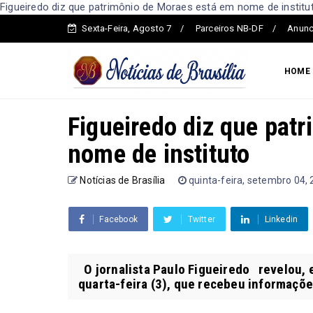
Figueiredo diz que patrimônio de Moraes está em nome de instituto
Sexta-Feira, Agosto 7
Parceiros NB-DF
Anunc
HOME
Figueiredo diz que pat
nome de instituto
Notícias de Brasília
quinta-feira, setembro 04,
Facebook
Twitter
Linkedin
O jornalista Paulo Figueiredo revelou,
quarta-feira (3), que recebeu informações