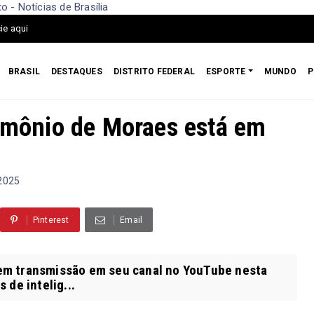
 - Notícias de Brasília
ie aqui
BRASIL
DESTAQUES
DISTRITO FEDERAL
ESPORTE
MUNDO
P
rimônio de Moraes está em
 2025
Pinterest
Email
 em transmissão em seu canal no YouTube nesta
 de intelig...