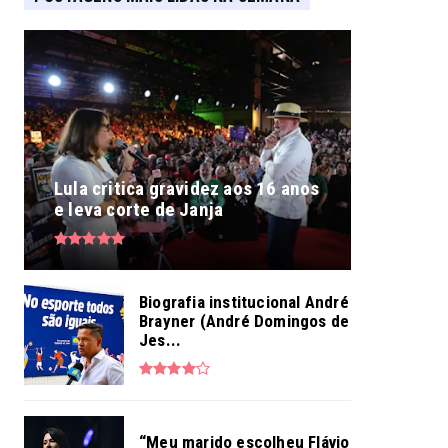
Lula critica gravidez aos 16 anos
e leva corte de Janja
Biografia institucional André
Brayner (André Domingos de
Jes...
“Meu marido escolheu Flávio