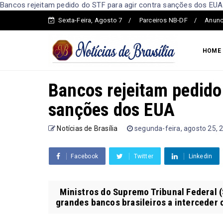
Bancos rejeitam pedido do STF para agir contra sanções dos EUA -
Sexta-Feira, Agosto 7
Parceiros NB-DF
Anunc
HOME
Bancos rejeitam pedido
sanções dos EUA
Notícias de Brasília
segunda-feira, agosto 25, 
Facebook
Twitter
Linkedin
Ministros do Supremo Tribunal Federal (
grandes bancos brasileiros a interceder 