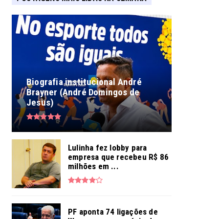
Biografia institucional André
Brayner (André Domingos de
Jesus)
Lulinha fez lobby para
empresa que recebeu R$ 86
milhões em ...
PF aponta 74 ligações de