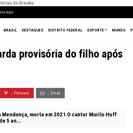
ícias de Brasília
cie aqui
BRASIL
DESTAQUES
DISTRITO FEDERAL
ESPORTE
MUNDO
P
rda provisória do filho após
Pinterest
Email
lia Mendonça, morta em 2021 O cantor Murilo Huff
de 5 an...