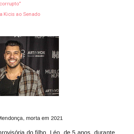
"corrupto"
ia Kicis ao Senado
ia Mendonça, morta em 2021
rovisória do filho, Léo, de 5 anos, durante