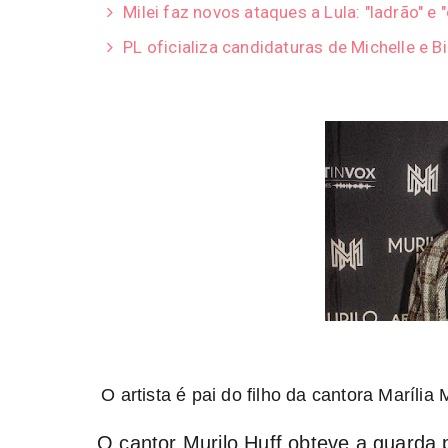
Milei faz novos ataques a Lula: "ladrão" e 
PL oficializa candidaturas de Michelle e B
O artista é pai do filho da cantora Maríl
O cantor Murilo Huff obteve a guarda p