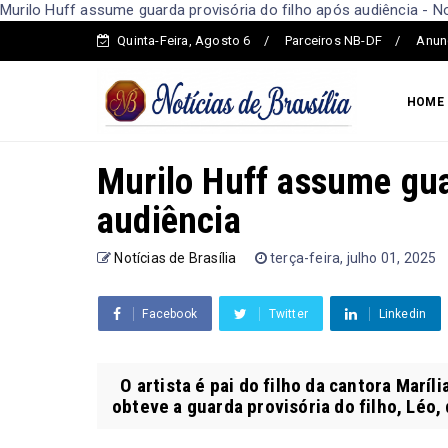
Murilo Huff assume guarda provisória do filho após audiência - Not
Quinta-Feira, Agosto 6
Parceiros NB-DF
Anun
HOME
Murilo Huff assume gua
audiência
Notícias de Brasília
terça-feira, julho 01, 2025
Facebook
Twitter
Linkedin
O artista é pai do filho da cantora Marí
obteve a guarda provisória do filho, Léo, 