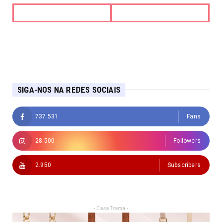
SIGA-NOS NA REDES SOCIAIS
737.531
Fans
28.500
Followers
2.950
Subscribers
- Casa Trama -