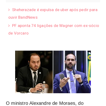
Sheherazade é expulsa de uber após pedir para
ouvir BandNews
PF aponta 74 ligações de Wagner com ex-sócio
de Vorcaro
O ministro Alexandre de Moraes, do