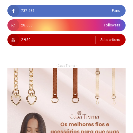
737.531
Fans
28.500
Followers
2.950
Subscribers
- Casa Trama -