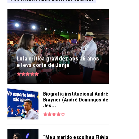
Lula critica gravidez aos 16 anos
e leva corte de Janja
Biografia institucional André
Brayner (André Domingos de
Jes...
“Meu marido escolheu Flávio