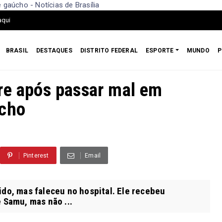
gaúcho - Notícias de Brasília
aqui
BRASIL
DESTAQUES
DISTRITO FEDERAL
ESPORTE
MUNDO
P
re após passar mal em
úcho
Pinterest
Email
do, mas faleceu no hospital. Ele recebeu
e Samu, mas não ...