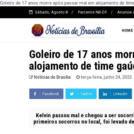
Goleiro de 17 anos morre após passar mal em alojamento de time 
Sábado, Agosto 8
Parceiros NB-DF
Anuncie 
HOME
Goleiro de 17 anos mor
alojamento de time ga
Notícias de Brasília
terça-feira, junho 24, 2025
Facebook
Twitter
Linkedin
Kelvin passou mal e chegou a ser socorri
primeiros socorros no local, foi levado d