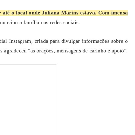
r até o local onde Juliana Marins estava. Com imensa
anunciou a família nas redes sociais.
cial Instagram, criada para divulgar informações sobre o
s agradeceu "as orações, mensagens de carinho e apoio".