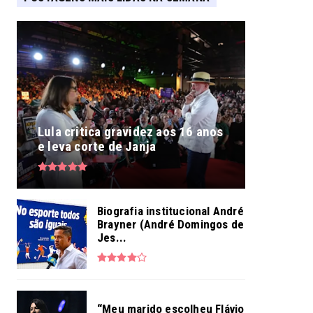
Lula critica gravidez aos 16 anos
e leva corte de Janja
Biografia institucional André
Brayner (André Domingos de
Jes...
“Meu marido escolheu Flávio