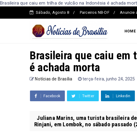
Brasileira que caiu em trilha de vulcão na Indonésia é achada morta
Sábado, Agosto 8
Parceiros NB-DF
Anuncie 
HOME
Brasileira que caiu em 
é achada morta
Notícias de Brasília
terça-feira, junho 24, 2025
Facebook
Twitter
Linkedin
Juliana Marins, uma turista brasileira d
Rinjani, em Lombok, no sábado passado (21