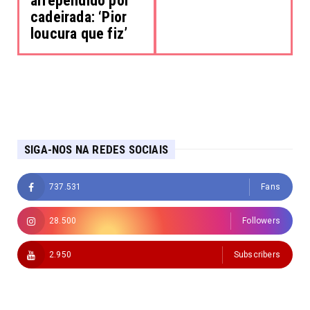
arrependido por
cadeirada: ‘Pior
loucura que fiz’
SIGA-NOS NA REDES SOCIAIS
737.531
Fans
28.500
Followers
2.950
Subscribers