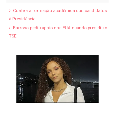
Confira a formação acadêmica dos candidatos
à Presidência
Barroso pediu apoio dos EUA quando presidiu o
TSE