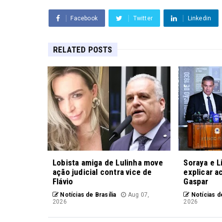
Facebook
Twitter
Linkedin
RELATED POSTS
Lobista amiga de Lulinha move
Soraya e L
ação judicial contra vice de
explicar a
Flávio
Gaspar
Notícias de Brasília
Aug 07,
Notícias de
2026
2026