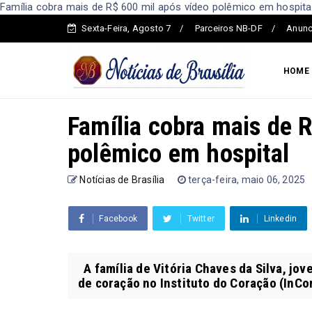
Família cobra mais de R$ 600 mil após vídeo polêmico em hospital 
Sexta-Feira, Agosto 7
Parceiros NB-DF
Anunc
HOME
Família cobra mais de 
polêmico em hospital
Notícias de Brasília
terça-feira, maio 06, 2025
Facebook
Twitter
Linkedin
A família de Vitória Chaves da Silva, jo
de coração no Instituto do Coração (InCor)